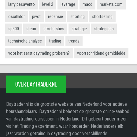
larry pesavento
level 2
leverage
macd
markets.com
oscillator
pivot
recensie
shorting
shortselling
sp500
steun
stochastics
strategie
strategieën
technische analyse
trading
trends
voor het eerst daytrading proberen?
voortschrijdend gemiddelde
OVER DAYTRADER.NL
Daytrader.nl is de grootste website van Nederland voor actieve
beurshandelaars. Daytrader.nl beheert de grootste online-aanbod
van daytrading-cursussen in Nederland. Dit gebeurt onder meer
via het Trading experiment, waar honderden Nederlanders elk
jaar worden getraind in daytrading door verschillende