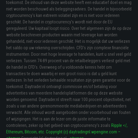
toekomst. De inhoud van deze website heeft een educatief doel en mag
niet worden beschouwd als beleggingsadvies. De handel in bijvoorbeeld
cryptocurrency's kan extreem volatiel zijn en is niet voor iedereen
geschikt. De handel in cryptocurrency's wordt niet door de EU
gereguleerd. Uw kapitaal loopt risico. Over het algemeen zijn de op deze
website beschreven producten waarin met leverage kan worden
gehandeld, niet voor iedereen geschikt. Het is mogelijk dat uw verliezen
het saldo op uw rekening overschrijden. CFD's zijn complexe financiële
instrumenten. Door met hoge leverage te handelen, kunt u snel veel geld
verliezen. Tussen 74-89 procent van de retailbeleggers verliest geld met
de handel in CFD's. Overweeg of u voldoende kennis hebt om
transacties te doen waarbij er een groot risico is dat u geld kunt
verliezen. In het verleden behaalde resultaten zijn geen garantie voor de
toekomst. Daytrader.nl ontvangt commissie en/of betaling voor
advertenties van meerdere handelsplatformen die op deze website
worden genoemd. Daytrader.nl streeft naar 100 procent objectiviteit, net
zoals u van andere gerenommeerde mediabedrijven en adverteerders
verwacht. Alle inhoud wordt aangeboden onder voorbehoud van fouten
of wijzigingen. Het is aan de lezer om de juiste informatie te
controleren, zeker op het gebied van cryptocurrency's zoals
Ripple </
,
Ethereum, Bitcoin, etc. Copyright (c) daytradingnl.wpengine.com –