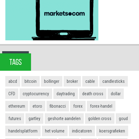
TAGS
abcd
bitcoin
bollinger
broker
cable
candlesticks
CFD
cryptocurrency
daytrading
death cross
dollar
ethereum
etoro
fibonacci
forex
forex-handel
futures
gartley
geshorte aandelen
golden cross
goud
handelsplatform
het volume
indicatoren
koersgrafieken