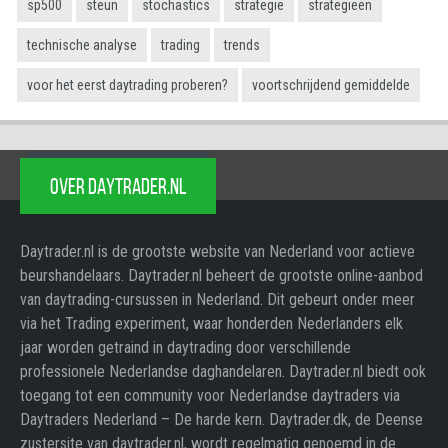
sp500
steun
stochastics
strategie
strategieën
technische analyse
trading
trends
voor het eerst daytrading proberen?
voortschrijdend gemiddelde
OVER DAYTRADER.NL
Daytrader.nl is de grootste website van Nederland voor actieve
beurshandelaars. Daytrader.nl beheert de grootste online-aanbod
van daytrading-cursussen in Nederland. Dit gebeurt onder meer
via het Trading experiment, waar honderden Nederlanders elk
jaar worden getraind in daytrading door verschillende
professionele Nederlandse daghandelaren. Daytrader.nl biedt ook
toegang tot een community voor Nederlandse daytraders via
Daytraders Nederland – De harde kern. Daytrader.dk, de Deense
zustersite van daytrader.nl, wordt regelmatig genoemd in de