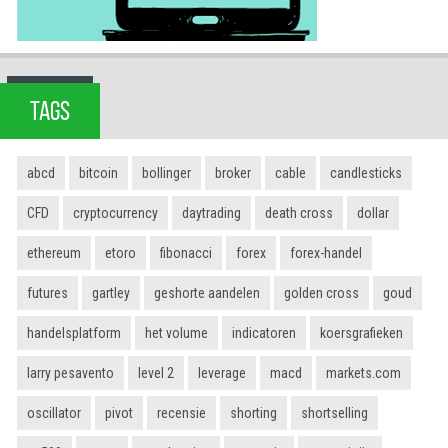
TAGS
abcd
bitcoin
bollinger
broker
cable
candlesticks
CFD
cryptocurrency
daytrading
death cross
dollar
ethereum
etoro
fibonacci
forex
forex-handel
futures
gartley
geshorte aandelen
golden cross
goud
handelsplatform
het volume
indicatoren
koersgrafieken
larry pesavento
level 2
leverage
macd
markets.com
oscillator
pivot
recensie
shorting
shortselling