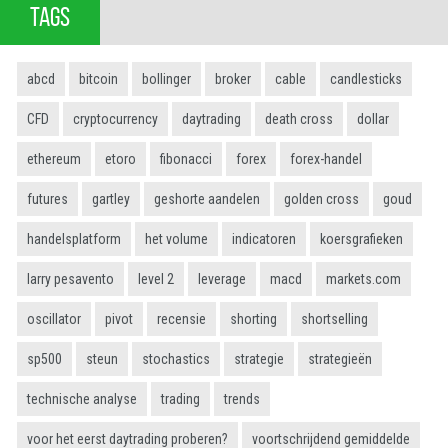
TAGS
abcd
bitcoin
bollinger
broker
cable
candlesticks
CFD
cryptocurrency
daytrading
death cross
dollar
ethereum
etoro
fibonacci
forex
forex-handel
futures
gartley
geshorte aandelen
golden cross
goud
handelsplatform
het volume
indicatoren
koersgrafieken
larry pesavento
level 2
leverage
macd
markets.com
oscillator
pivot
recensie
shorting
shortselling
sp500
steun
stochastics
strategie
strategieën
technische analyse
trading
trends
voor het eerst daytrading proberen?
voortschrijdend gemiddelde