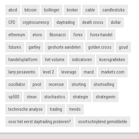
abcd
bitcoin
bollinger
broker
cable
candlesticks
CFD
cryptocurrency
daytrading
death cross
dollar
ethereum
etoro
fibonacci
forex
forex-handel
futures
gartley
geshorte aandelen
golden cross
goud
handelsplatform
het volume
indicatoren
koersgrafieken
larry pesavento
level 2
leverage
macd
markets.com
oscillator
pivot
recensie
shorting
shortselling
sp500
steun
stochastics
strategie
strategieën
technische analyse
trading
trends
voor het eerst daytrading proberen?
voortschrijdend gemiddelde