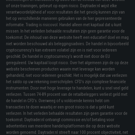
of onze trainingen, gebeurt op eigen risico. Daytrader.nl wijst elke
verantwoordelijkheid af voor resultaten die het gevolg kunnen zijn van
het op verschillende manieren gebruiken van de hier gepresenteerde
informatie. Trading is risicovol. Handel alleen met kapitaal dat u kunt
missen. In het verleden behaalde resultaten zijn geen garantie voor de
toekomst. De inhoud van deze website heeft een educatief doel en mag
niet worden beschouwd als beleggingsadvies. De handel in bijvoorbeeld
cryptocurrency's kan extreem volatiel zijn en is niet voor iedereen
geschikt. De handel in cryptocurrency's wordt niet door de EU
gereguleerd. Uw kapitaal loopt risico. Over het algemeen zijn de op deze
website beschreven producten waarin met leverage kan worden
gehandeld, niet voor iedereen geschikt. Het is mogelijk dat uw verliezen
het saldo op uw rekening overschrijden. CFD's zijn complexe financiële
instrumenten. Door met hoge leverage te handelen, kunt u snel veel geld
verliezen. Tussen 74-89 procent van de retailbeleggers verliest geld met
de handel in CFD's. Overweeg of u voldoende kennis hebt om
transacties te doen waarbij er een groot risico is dat u geld kunt
verliezen. In het verleden behaalde resultaten zijn geen garantie voor de
toekomst. Daytrader.nl ontvangt commissie en/of betaling voor
advertenties van meerdere handelsplatformen die op deze website
worden genoemd. Daytrader.nl streeft naar 100 procent objectiviteit, net