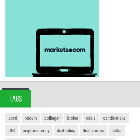
TAGS
abcd
bitcoin
bollinger
broker
cable
candlesticks
CFD
cryptocurrency
daytrading
death cross
dollar