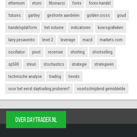
ethereum
etoro
fibonacci
forex
forex-handel
futures
gartley
geshorte aandelen
golden cross
goud
handelsplatform
het volume
indicatoren
koersgrafieken
larry pesavento
level 2
leverage
macd
markets.com
oscillator
pivot
recensie
shorting
shortselling
sp500
steun
stochastics
strategie
strategieën
technische analyse
trading
trends
voor het eerst daytrading proberen?
voortschrijdend gemiddelde
OVER DAYTRADER.NL