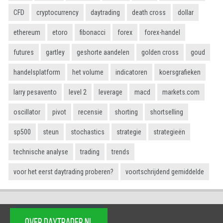
CFD
cryptocurrency
daytrading
death cross
dollar
ethereum
etoro
fibonacci
forex
forex-handel
futures
gartley
geshorte aandelen
golden cross
goud
handelsplatform
het volume
indicatoren
koersgrafieken
larry pesavento
level 2
leverage
macd
markets.com
oscillator
pivot
recensie
shorting
shortselling
sp500
steun
stochastics
strategie
strategieën
technische analyse
trading
trends
voor het eerst daytrading proberen?
voortschrijdend gemiddelde
OVER DAYTRADER.NL