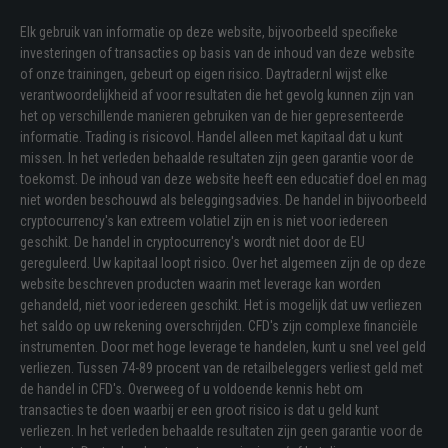
Elk gebruik van informatie op deze website, bijvoorbeeld specifieke
investeringen of transacties op basis van de inhoud van deze website
of onze trainingen, gebeurt op eigen risico. Daytrader.nl wijst elke
verantwoordelijkheid af voor resultaten die het gevolg kunnen zijn van
het op verschillende manieren gebruiken van de hier gepresenteerde
informatie. Trading is risicovol. Handel alleen met kapitaal dat u kunt
missen. In het verleden behaalde resultaten zijn geen garantie voor de
toekomst. De inhoud van deze website heeft een educatief doel en mag
niet worden beschouwd als beleggingsadvies. De handel in bijvoorbeeld
cryptocurrency's kan extreem volatiel zijn en is niet voor iedereen
geschikt. De handel in cryptocurrency's wordt niet door de EU
gereguleerd. Uw kapitaal loopt risico. Over het algemeen zijn de op deze
website beschreven producten waarin met leverage kan worden
gehandeld, niet voor iedereen geschikt. Het is mogelijk dat uw verliezen
het saldo op uw rekening overschrijden. CFD's zijn complexe financiële
instrumenten. Door met hoge leverage te handelen, kunt u snel veel geld
verliezen. Tussen 74-89 procent van de retailbeleggers verliest geld met
de handel in CFD's. Overweeg of u voldoende kennis hebt om
transacties te doen waarbij er een groot risico is dat u geld kunt
verliezen. In het verleden behaalde resultaten zijn geen garantie voor de