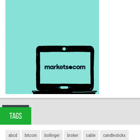
TAGS
abcd
bitcoin
bollinger
broker
cable
candlesticks