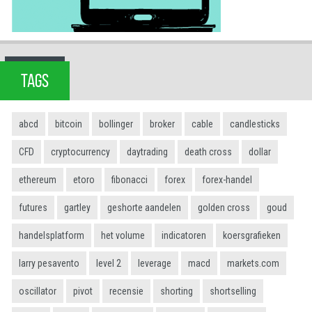
TAGS
abcd
bitcoin
bollinger
broker
cable
candlesticks
CFD
cryptocurrency
daytrading
death cross
dollar
ethereum
etoro
fibonacci
forex
forex-handel
futures
gartley
geshorte aandelen
golden cross
goud
handelsplatform
het volume
indicatoren
koersgrafieken
larry pesavento
level 2
leverage
macd
markets.com
oscillator
pivot
recensie
shorting
shortselling