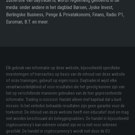
zustersite van daytrader.nl, wordt regelmatig genoemd in de
media: onder andere in het dagblad Børsen, Jyske Invest,
Berlingske Business, Penge & Privatøkonomi, Finans, Radio P1,
Euroman, B.T. en meer.
Elk gebruik van informatie op deze website, bijvoorbeeld specifieke
investeringen of transacties op basis van de inhoud van deze website
of onze trainingen, gebeurt op eigen risico. Daytrader.nl wijst elke
verantwoordelijkheid af voor resultaten die het gevolg kunnen zijn van
het op verschillende manieren gebruiken van de hier gepresenteerde
informatie. Trading is risicovol. Handel alleen met kapitaal dat u kunt
missen. In het verleden behaalde resultaten zijn geen garantie voor de
toekomst. De inhoud van deze website heeft een educatief doel en mag
niet worden beschouwd als beleggingsadvies. De handel in bijvoorbeeld
cryptocurrency's kan extreem volatiel zijn en is niet voor iedereen
geschikt. De handel in cryptocurrency's wordt niet door de EU