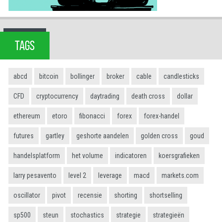
TAGS
abcd
bitcoin
bollinger
broker
cable
candlesticks
CFD
cryptocurrency
daytrading
death cross
dollar
ethereum
etoro
fibonacci
forex
forex-handel
futures
gartley
geshorte aandelen
golden cross
goud
handelsplatform
het volume
indicatoren
koersgrafieken
larry pesavento
level 2
leverage
macd
markets.com
oscillator
pivot
recensie
shorting
shortselling
sp500
steun
stochastics
strategie
strategieën