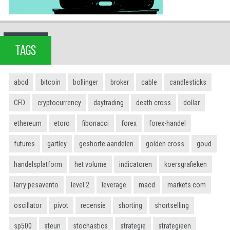
TAGS
abcd
bitcoin
bollinger
broker
cable
candlesticks
CFD
cryptocurrency
daytrading
death cross
dollar
ethereum
etoro
fibonacci
forex
forex-handel
futures
gartley
geshorte aandelen
golden cross
goud
handelsplatform
het volume
indicatoren
koersgrafieken
larry pesavento
level 2
leverage
macd
markets.com
oscillator
pivot
recensie
shorting
shortselling
sp500
steun
stochastics
strategie
strategieën