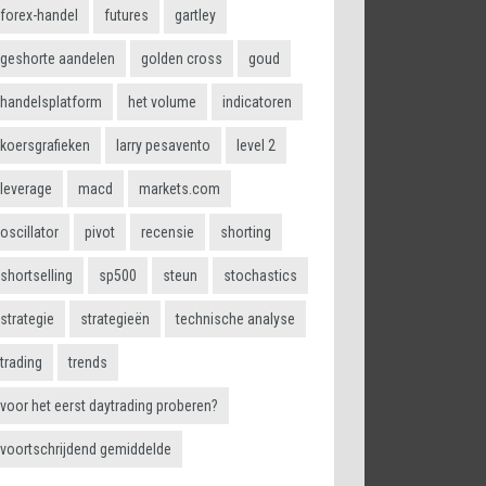
forex-handel
futures
gartley
geshorte aandelen
golden cross
goud
handelsplatform
het volume
indicatoren
koersgrafieken
larry pesavento
level 2
leverage
macd
markets.com
oscillator
pivot
recensie
shorting
shortselling
sp500
steun
stochastics
strategie
strategieën
technische analyse
trading
trends
voor het eerst daytrading proberen?
voortschrijdend gemiddelde