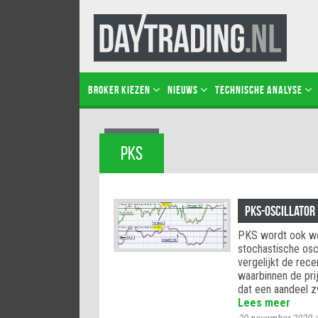
BROKER KIEZEN
NIEUWS
TECHNISCHE ANALYSE
PKS
PKS-oscillator
PKS wordt ook we
stochastische osc
vergelijkt de rec
waarbinnen de prij
dat een aandeel z
Lees meer