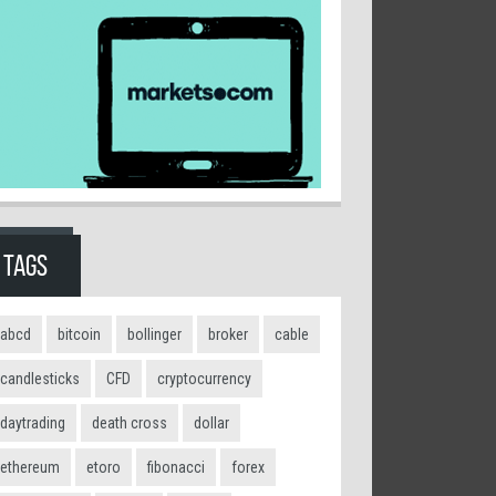
TAGS
abcd
bitcoin
bollinger
broker
cable
candlesticks
CFD
cryptocurrency
daytrading
death cross
dollar
ethereum
etoro
fibonacci
forex