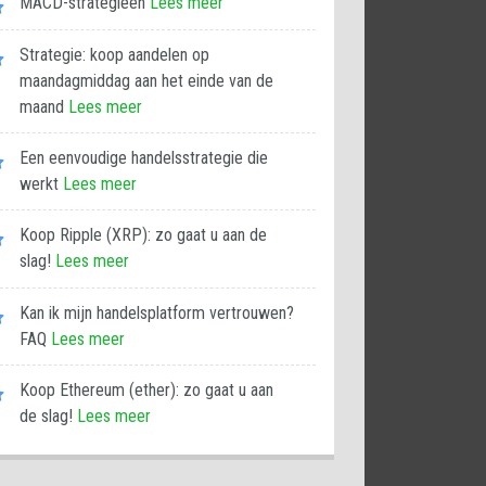
MACD-strategieën
Lees meer
Strategie: koop aandelen op
maandagmiddag aan het einde van de
maand
Lees meer
Een eenvoudige handelsstrategie die
werkt
Lees meer
Koop Ripple (XRP): zo gaat u aan de
slag!
Lees meer
Kan ik mijn handelsplatform vertrouwen?
FAQ
Lees meer
Koop Ethereum (ether): zo gaat u aan
de slag!
Lees meer