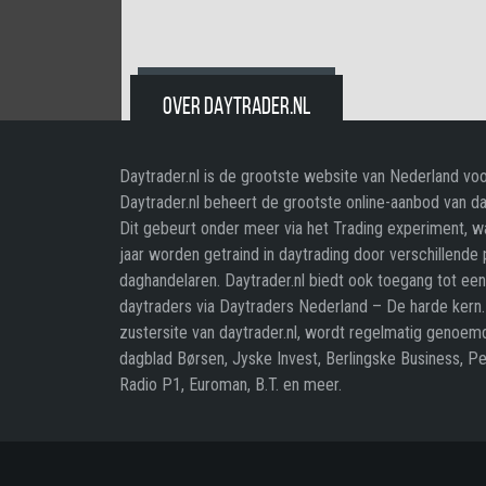
OVER DAYTRADER.NL
Daytrader.nl is de grootste website van Nederland voo
Daytrader.nl beheert de grootste online-aanbod van da
Dit gebeurt onder meer via het Trading experiment, 
jaar worden getraind in daytrading door verschillende
daghandelaren. Daytrader.nl biedt ook toegang tot e
daytraders via Daytraders Nederland – De harde kern
zustersite van daytrader.nl, wordt regelmatig genoemd
dagblad Børsen, Jyske Invest, Berlingske Business, P
Radio P1, Euroman, B.T. en meer.