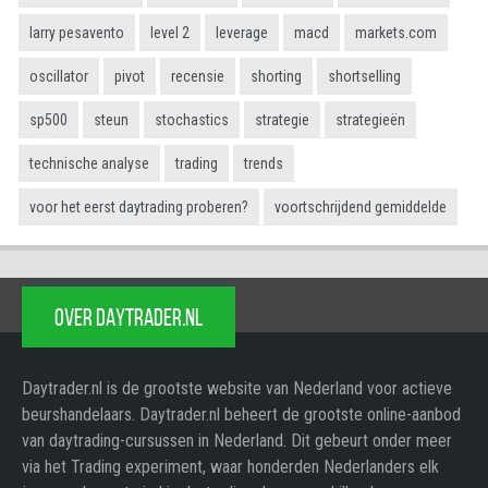
larry pesavento
level 2
leverage
macd
markets.com
oscillator
pivot
recensie
shorting
shortselling
sp500
steun
stochastics
strategie
strategieën
technische analyse
trading
trends
voor het eerst daytrading proberen?
voortschrijdend gemiddelde
OVER DAYTRADER.NL
Daytrader.nl is de grootste website van Nederland voor actieve
beurshandelaars. Daytrader.nl beheert de grootste online-aanbod
van daytrading-cursussen in Nederland. Dit gebeurt onder meer
via het Trading experiment, waar honderden Nederlanders elk