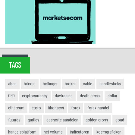
TAGS
abcd
bitcoin
bollinger
broker
cable
candlesticks
CFD
cryptocurrency
daytrading
death cross
dollar
ethereum
etoro
fibonacci
forex
forex-handel
futures
gartley
geshorte aandelen
golden cross
goud
handelsplatform
het volume
indicatoren
koersgrafieken