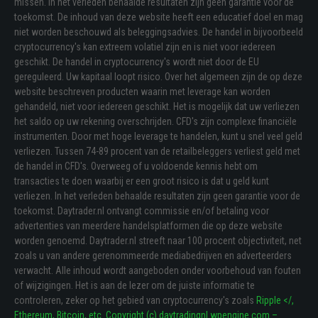
missen. In het verleden behaalde resultaten zijn geen garantie voor de
toekomst. De inhoud van deze website heeft een educatief doel en mag
niet worden beschouwd als beleggingsadvies. De handel in bijvoorbeeld
cryptocurrency's kan extreem volatiel zijn en is niet voor iedereen
geschikt. De handel in cryptocurrency's wordt niet door de EU
gereguleerd. Uw kapitaal loopt risico. Over het algemeen zijn de op deze
website beschreven producten waarin met leverage kan worden
gehandeld, niet voor iedereen geschikt. Het is mogelijk dat uw verliezen
het saldo op uw rekening overschrijden. CFD's zijn complexe financiële
instrumenten. Door met hoge leverage te handelen, kunt u snel veel geld
verliezen. Tussen 74-89 procent van de retailbeleggers verliest geld met
de handel in CFD's. Overweeg of u voldoende kennis hebt om
transacties te doen waarbij er een groot risico is dat u geld kunt
verliezen. In het verleden behaalde resultaten zijn geen garantie voor de
toekomst. Daytrader.nl ontvangt commissie en/of betaling voor
advertenties van meerdere handelsplatformen die op deze website
worden genoemd. Daytrader.nl streeft naar 100 procent objectiviteit, net
zoals u van andere gerenommeerde mediabedrijven en adverteerders
verwacht. Alle inhoud wordt aangeboden onder voorbehoud van fouten
of wijzigingen. Het is aan de lezer om de juiste informatie te
controleren, zeker op het gebied van cryptocurrency's zoals
Ripple </
,
Ethereum, Bitcoin, etc. Copyright (c) daytradingnl.wpengine.com –