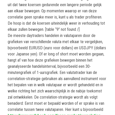
uit dat twee koersen gedurende een langere periode gelijk
aan elkaar bewegen. Op momenten waarop er van deze
correlatie geen sprake meer is, kunt u als trader profiteren.
De hoop is dat de koersen uiteindelijk weer in verhouding tot
elkaar zullen bewegen. [table “9” not found /]
De meeste daytraders handelen in valutaparen door de
grafieken van verschillende valuta met elkaar te vergelijken,
bijvoorbeeld EURUSD (euro voor dollars) en USDJPY (dollars
voor Japanse yen). Of er long of short moet worden gegaan,
hangt af van hoe deze grafieken bewegen binnen het
geanalyseerde handelsinterval, bijvoorbeeld een 30-
minutengrafiek of 1-uursgrafiek. Een valutatrader kan de
correlation-strategie gebruiken als aanvullend instrument voor
het bepalen van in welk valutapaar er wordt gehandeld en in
welke richting het zich waarschijnlijk in de nabije toekomst
zal ontwikkelen. De correlation-strategie wordt als volgt
benaderd: Eerst moet er bepaald worden of er sprake is van
correlatie tussen twee valutaparen. Hier kunt u bijvoorbeeld