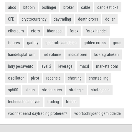
abcd
bitcoin
bollinger
broker
cable
candlesticks
CFD
cryptocurrency
daytrading
death cross
dollar
ethereum
etoro
fibonacci
forex
forex-handel
futures
gartley
geshorte aandelen
golden cross
goud
handelsplatform
het volume
indicatoren
koersgrafieken
larry pesavento
level 2
leverage
macd
markets.com
oscillator
pivot
recensie
shorting
shortselling
sp500
steun
stochastics
strategie
strategieën
technische analyse
trading
trends
voor het eerst daytrading proberen?
voortschrijdend gemiddelde