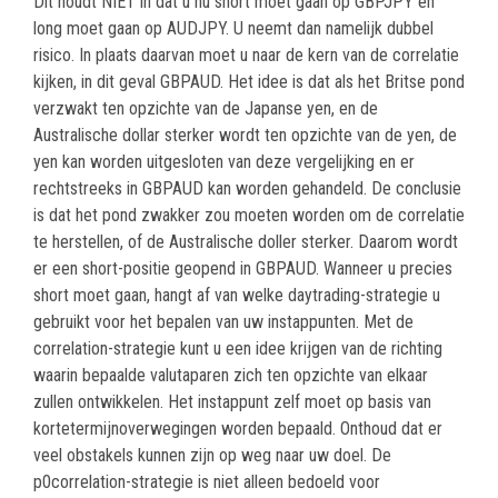
Dit houdt NIET in dat u nu short moet gaan op GBPJPY en
long moet gaan op AUDJPY. U neemt dan namelijk dubbel
risico. In plaats daarvan moet u naar de kern van de correlatie
kijken, in dit geval GBPAUD. Het idee is dat als het Britse pond
verzwakt ten opzichte van de Japanse yen, en de
Australische dollar sterker wordt ten opzichte van de yen, de
yen kan worden uitgesloten van deze vergelijking en er
rechtstreeks in GBPAUD kan worden gehandeld. De conclusie
is dat het pond zwakker zou moeten worden om de correlatie
te herstellen, of de Australische doller sterker. Daarom wordt
er een short-positie geopend in GBPAUD. Wanneer u precies
short moet gaan, hangt af van welke daytrading-strategie u
gebruikt voor het bepalen van uw instappunten. Met de
correlation-strategie kunt u een idee krijgen van de richting
waarin bepaalde valutaparen zich ten opzichte van elkaar
zullen ontwikkelen. Het instappunt zelf moet op basis van
kortetermijnoverwegingen worden bepaald. Onthoud dat er
veel obstakels kunnen zijn op weg naar uw doel. De
p0correlation-strategie is niet alleen bedoeld voor