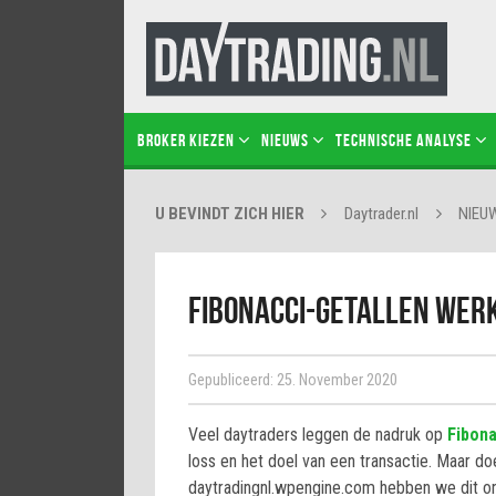
BROKER KIEZEN
NIEUWS
TECHNISCHE ANALYSE
U BEVINDT ZICH HIER
Daytrader.nl
NIEU
Fibonacci-getallen werk
Gepubliceerd: 25. November 2020
Veel daytraders leggen de nadruk op
Fibona
loss en het doel van een transactie. Maar d
daytradingnl.wpengine.com hebben we dit ond