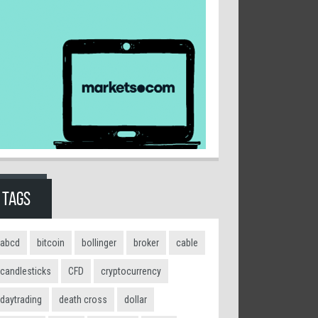
TAGS
lustratie. De grafiek
t, 55 en 65 procent en
4 procent.
abcd
bitcoin
bollinger
broker
cable
candlesticks
CFD
cryptocurrency
daytrading
death cross
dollar