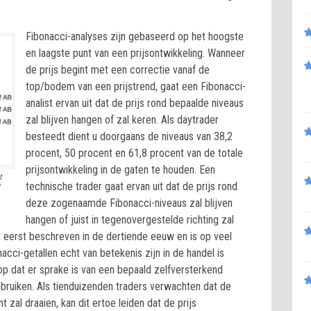
Fibonacci-analyses zijn gebaseerd op het hoogste
en laagste punt van een prijsontwikkeling. Wanneer
de prijs begint met een correctie vanaf de
top/bodem van een prijstrend, gaat een Fibonacci-
analist ervan uit dat de prijs rond bepaalde niveaus
zal blijven hangen of zal keren. Als daytrader
besteedt dient u doorgaans de niveaus van 38,2
procent, 50 procent en 61,8 procent van de totale
prijsontwikkeling in de gaten te houden. Een
t
technische trader gaat ervan uit dat de prijs rond
deze zogenaamde Fibonacci-niveaus zal blijven
hangen of juist in tegenovergestelde richting zal
eerst beschreven in de dertiende eeuw en is op veel
nacci-getallen echt van betekenis zijn in de handel is
 op dat er sprake is van een bepaald zelfversterkend
ebruiken. Als tienduizenden traders verwachten dat de
 zal draaien, kan dit ertoe leiden dat de prijs