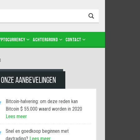
Login
YPTOCURRENCY
ACHTERGROND
CONTACT
d
ONZE AANBEVELINGEN
Bitcoin-halvering: om deze reden kan
Bitcoin $ 55.000 waard worden in 2020
Lees meer
Snel en goedkoop beginnen met
daytrading?
Lees meer