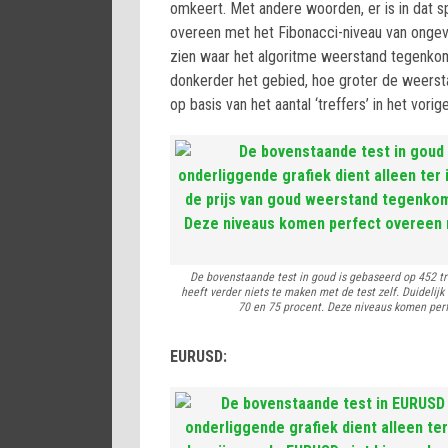
omkeert. Met andere woorden, er is in dat 
overeen met het Fibonacci-niveau van onge
zien waar het algoritme weerstand tegenkomt
donkerder het gebied, hoe groter de weerst
op basis van het aantal ‘treffers’ in het vor
De bovenstaande test in goud is gebaseerd op 452 tra
heeft verder niets te maken met de test zelf. Duidelij
70 en 75 procent. Deze niveaus komen perf
EURUSD: