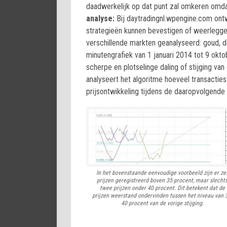
daadwerkelijk op dat punt zal omkeren omda
analyse:
Bij daytradingnl.wpengine.com ont
strategieën kunnen bevestigen of weerleggen
verschillende markten geanalyseerd: goud, 
minutengrafiek van 1 januari 2014 tot 9 okto
scherpe en plotselinge daling of stijging va
analyseert het algoritme hoeveel transacties
prijsontwikkeling tijdens de daaropvolgende 
In het bovenstaande eenvoudige voorbeeld zijn er ze
prijzen geregistreerd boven 35 procent, maar slecht
twee prijzen onder 40 procent. Dit betekent dat de
prijzen weerstand ondervinden tussen het niveau van 
40 procent van de vorige stijging.