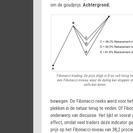
om de goudprijs.
Achtergrond:
Fibonacci-trading: De prijs stijgt in B en valt terug to
een Fibonacci-niveau, waar de daling kan stoppen of
zelfs kan keren.
bewegen. De Fibonacci-reeks werd voor het 
plekken in de natuur terug te vinden. Of Fibo
onderwerp van discussie. Het lijkt er vooral
effect, omdat veel traders deze indicator g
prijs op het Fibonacci-niveau van 38,2 procent