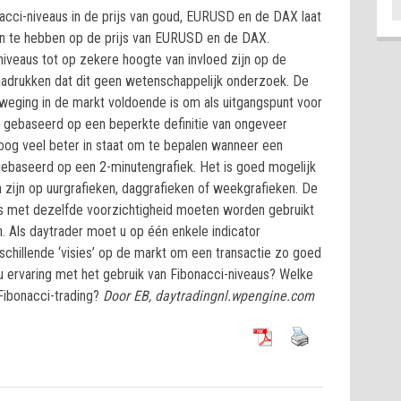
cci-niveaus in de prijs van goud, EURUSD en de DAX laat
ken te hebben op de prijs van EURUSD en de DAX.
niveaus tot op zekere hoogte van invloed zijn op de
enadrukken dat dit geen wetenschappelijk onderzoek. De
eging in de markt voldoende is om als uitgangspunt voor
is gebaseerd op een beperkte definitie van ongeveer
jk oog veel beter in staat om te bepalen wanneer een
gebaseerd op een 2-minutengrafiek. Het is goed mogelijk
en zijn op uurgrafieken, daggrafieken of weekgrafieken. De
us met dezelfde voorzichtigheid moeten worden gebruikt
. Als daytrader moet u op één enkele indicator
schillende ‘visies’ op de markt om een transactie zo goed
 ervaring met het gebruik van Fibonacci-niveaus? Welke
Fibonacci-trading?
Door EB, daytradingnl.wpengine.com