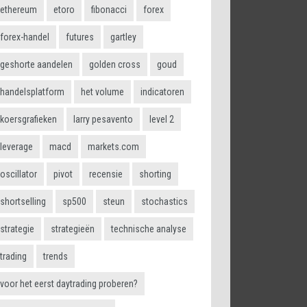
ethereum
etoro
fibonacci
forex
forex-handel
futures
gartley
geshorte aandelen
golden cross
goud
r illustratie. De
. In plaats daarvan
handelsplatform
het volume
indicatoren
een worden gezegd
s.
koersgrafieken
larry pesavento
level 2
leverage
macd
markets.com
oscillator
pivot
recensie
shorting
shortselling
sp500
steun
stochastics
strategie
strategieën
technische analyse
r illustratie. De
trading
trends
e blijft. De prijs
oeilijk krijgt na 65
voor het eerst daytrading proberen?